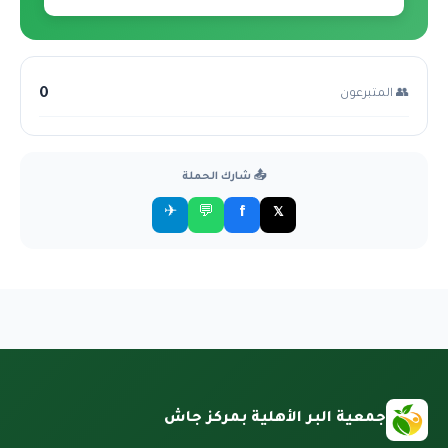
0
👥 المتبرعون
📤 شارك الحملة
✈
💬
f
𝕏
جمعية البر الأهلية بمركز جاش