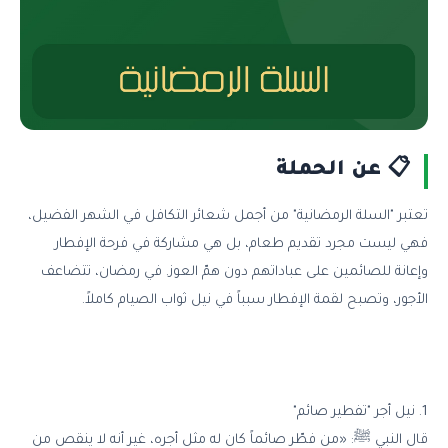
📋 عن الحملة
تعتبر "السلة الرمضانية" من أجمل شعائر التكافل في الشهر الفضيل،
فهي ليست مجرد تقديم طعام، بل هي مشاركة في فرحة الإفطار
وإعانة للصائمين على عباداتهم دون همّ العوز. في رمضان، تتضاعف
الأجور، وتصبح لقمة الإفطار سبباً في نيل ثواب الصيام كاملاً.
1. نيل أجر "تفطير صائم"
قال النبي ﷺ: «من فطّر صائماً كان له مثل أجره، غير أنه لا ينقص من