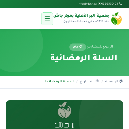
✉️ info@brjash.sa
📞 0556530403
جمعية البر الأهلية بمركز جاش
منذ 1413هـ - في خدمة المحتاجين
← الرجوع للمشاريع
📋 عام
السلة الرمضانية
🏠 الرئيسية
/
🎯 المشاريع
/
السلة الرمضانية