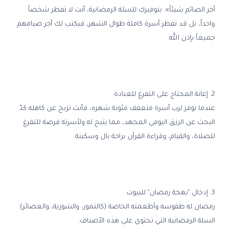
أجر الصائم شيئاً». بتوفيرك للسلة الرمضانية، أنت لا تفطر شخصاً
واحداً، بل قد تفطر أسرة كاملة طوال الشهر، فيكتب لك أجر صيامهم
جميعاً بإذن الله.
2. إعانة المحتاج على التفرغ للعبادة
عندما توفر لرب أسرة متعفف مئونة شهره، فأنت تزيح عن كاهله كدّ
البحث عن الرزق اليومي المجهد، مما يتيح له ولأسرته فرصة للتفرغ
للصلاة، والقيام، وقراءة القرآن براحة بال وسكينة.
3. إدخال "بهجة رمضان" للبيوت
رمضان له طقوسه وأطعمته الخاصة (كالتمور، والشوربة، والعصائر).
السلة الرمضانية التي تحتوي على هذه الأصناف: