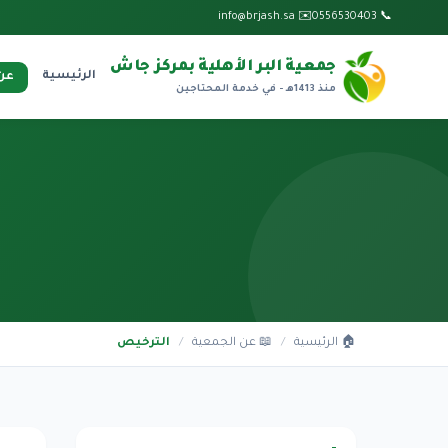
✉️ info@brjash.sa
📞 0556530403
جمعية البر الأهلية بمركز جاش
الرئيسية
عن 
منذ 1413هـ - في خدمة المحتاجين
🏠 الرئيسية
/
📖 عن الجمعية
/
الترخيص