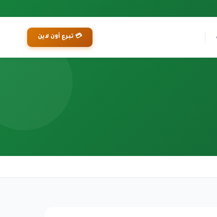
💳 تبرع أون لاين