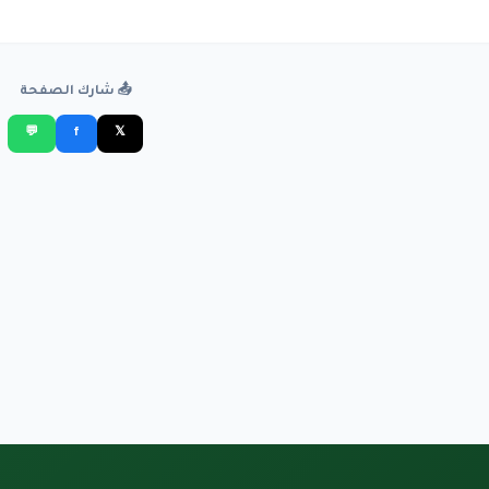
📤 شارك الصفحة
💬
f
𝕏