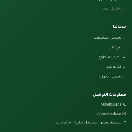
← تواصل معنا
خدماتنا
← تسجيل كمستفيد
← تبرع الآن
← انضم كمتطوع
← كفالة يتيم
← تسجيل دخول
معلومات التواصل
0556530403
📞
info@brjash.sa
✉️
📍 منطقة عسير – محافظة تثليث – مركز جاش